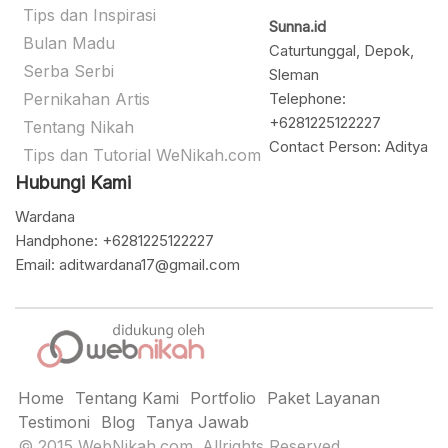
Tips dan Inspirasi
Sunna.id
Bulan Madu
Caturtunggal, Depok,
Serba Serbi
Sleman
Pernikahan Artis
Telephone:
+6281225122227
Tentang Nikah
Contact Person: Aditya
Tips dan Tutorial WeNikah.com
Hubungi Kami
Wardana
Handphone: +6281225122227
Email: aditwardana17@gmail.com
Home
Tentang Kami
Portfolio
Paket Layanan
Testimoni
Blog
Tanya Jawab
© 2015 WebNikah.com. Allrights Reserved